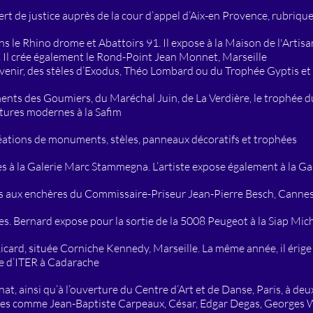
t de justice auprès de la cour d’appel d’Aix-en Provence, rubriq
ns le Rhino drome et Abattoirs 91. Il expose à la Maison de l'Artisana
é. Il crée également le Rond-Point Jean Monnet, Marseille
nir, des stèles d’Exodus, Théo Lombard ou du Trophée Gyptis et 
nts des Goumiers, du Maréchal Juin, de La Verdière, le trophée du 
ptures modernes à la Safim
éations de monuments, stèles, panneaux décoratifs et trophées
s à la Galerie Marc Stammegna. L’artiste expose également à la Gal
es aux enchères du Commissaire-Priseur Jean-Pierre Besch, Canne
es. Bernard expose pour la sortie de la 5008 Peugeot à la Siap Mich
 Ricard, située Corniche Kennedy, Marseille. La même année, il érige
ge d’ITER à Cadarache
anat, ainsi qu’à l’ouverture du Centre d’Art et de Danse, Paris, à 
rtistes comme Jean-Baptiste Carpeaux, César, Edgar Degas, George