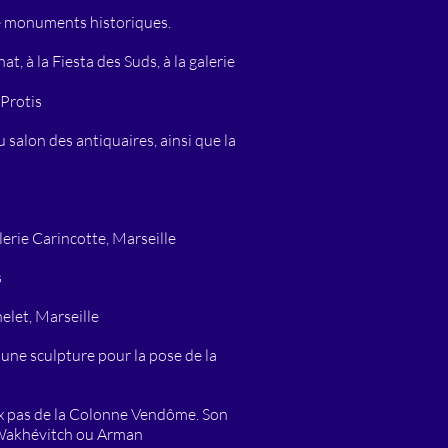
ue monuments historiques.
t, à la Fiesta des Suds, à la galerie
Protis
salon des antiquaires, ainsi que la
erie Carincotte, Marseille
s
elet, Marseille
 une sculpture pour la pose de la
deux pas de la Colonne Vendôme. Son
s Wakhévitch ou Arman