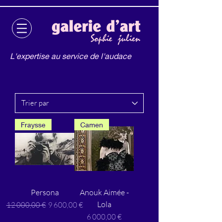
L'expertise au service de l'audace
Fraysse
Camen
Persona
Anouk Aimée -
Lola
Prix original
Prix promotionnel
12 000,00 €
9 600,00 €
Prix
6 000,00 €